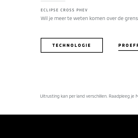
ECLIPSE CROSS PHEV
Wil je meer te weten komen over de grens
TECHNOLOGIE
PROEF
Uitrusting kan per land verschillen. Raadpleeg je M
PROEFRIT
PRIJ