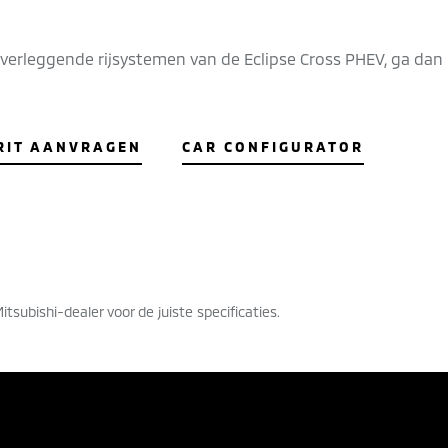
verleggende rijsystemen van de Eclipse Cross PHEV, ga dan 
RIT AANVRAGEN
CAR CONFIGURATOR
itsubishi-dealer voor de juiste specificaties.
SLIJST
CONFIGURATOR