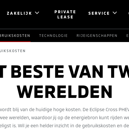
PRIVATE
ZAKELIJK
SERVICE
LEASE
BRUIKSKOSTEN
TECHNOLOGIE
RIJEIGENSCHAPPEN
E
UIKSKOSTEN
T BESTE VAN T
WERELDEN
rdt blij van de huidige hoge kosten. De Eclipse Cross PHE
wee werelden, waardoor jij op de energiebron kunt rijden we
ligst is. Wil je een helder inzicht in de gebruikskosten en d