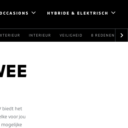
OCCASIONS
HYBRIDE & ELEKTRISCH
XTERIEUR
INTERIEUR
VEILIGHEID
8 REDENEN
I
WEE
V biedt het
lke voor jou
e mogelijke