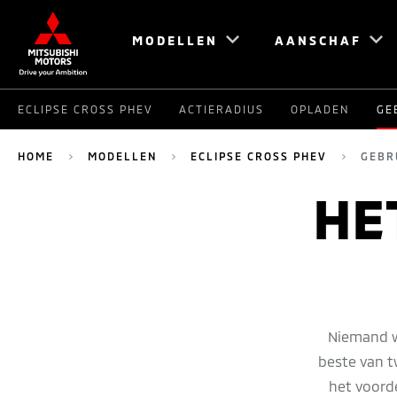
MODELLEN
AANSCHAF
ECLIPSE CROSS PHEV
ACTIERADIUS
OPLADEN
GE
HOME
MODELLEN
ECLIPSE CROSS PHEV
GEBR
HE
Niemand wo
beste van t
het voorde