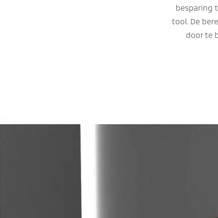
besparing 
tool. De ber
door te 