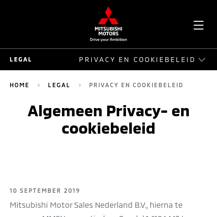
OPE
PRIVACY EN COOKIEBELEID
LEGAL
ME
LEGAL
HOME
LEGAL
PRIVACY EN COOKIEBELEID
PRIVACY EN COOKIEBELEID
Algemeen Privacy- en
cookiebeleid
VERKOOPVOORWAARDEN
DISCLAIMER
10 SEPTEMBER 2019
Mitsubishi Motor Sales Nederland B.V., hierna te