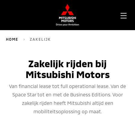
OPE
ME
HOME
ZAKELIJK
Zakelijk rijden bij
Mitsubishi Motors
Van financial lease tot full operational lease. Van de
Space Star tot en met de Business Editions. Voor
zakelijk rijden heeft Mitsubishi altijd een
mobiliteitsoplossing op maat.