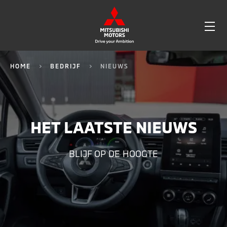
OP
ME
HOME
BEDRIJF
NIEUWS
HET LAATSTE NIEUWS
BLIJF OP DE HOOGTE