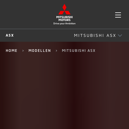
OPE
MITSUBISHI ASX
ASX
ME
MITSUBISHI ASX
HOME
MODELLEN
MITSUBISHI ASX
RIJEIGENSCHAPPEN
EXTERIEUR
INTERIEUR
VEILIGHEID
CONNECTIVITEIT
ACCESSOIRES