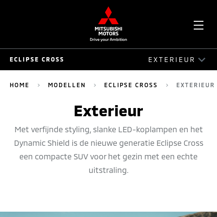
OPE
EXTERIEUR
ECLIPSE CROSS
ME
ECLIPSE CROSS
HOME
MODELLEN
ECLIPSE CROSS
EXTERIEUR
RIJEIGENSCHAPPEN
Exterieur
INTERIEUR
Met verfijnde styling, slanke LED-koplampen en het
Dynamic Shield is de nieuwe generatie Eclipse Cross
EXTERIEUR
een compacte SUV voor het gezin met een echte
EV-TECHNOLOGIE
uitstraling.
CONNECTIVITEIT
VEILIGHEID