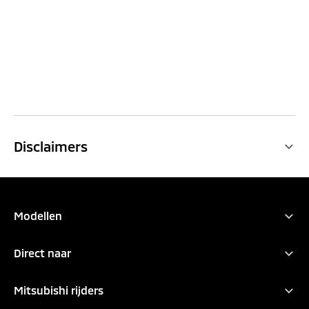
Disclaimers
Modellen
Alle modellen
Direct naar
Outlander PHEV
Zakelijk rijden
Eclipse Cross
Mitsubishi rijders
Private lease