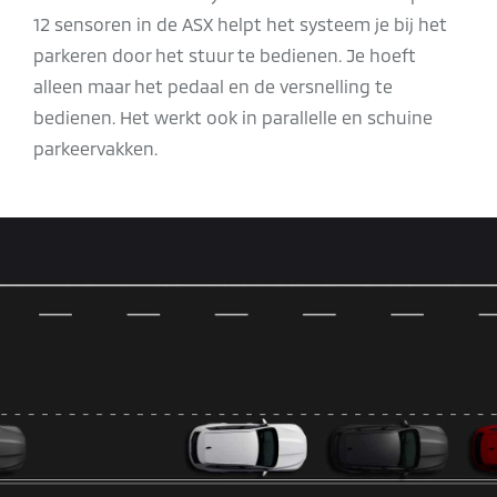
12 sensoren in de ASX helpt het systeem je bij het
parkeren door het stuur te bedienen. Je hoeft
alleen maar het pedaal en de versnelling te
bedienen. Het werkt ook in parallelle en schuine
parkeervakken.