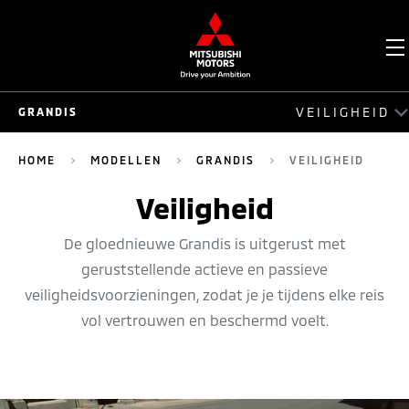
O
VEILIGHEID
GRANDIS
M
GRANDI
HOME
MODELLEN
GRANDIS
VEILIGHEID
EXTERIEU
Veiligheid
INTERIEU
De gloednieuwe Grandis is uitgerust met
geruststellende actieve en passieve
RIJEIGENSCHAPPE
veiligheidsvoorzieningen, zodat je je tijdens elke reis
VEILIGHEI
vol vertrouwen en beschermd voelt.
CONNECTIVITEI
UITLEGVIDEO'