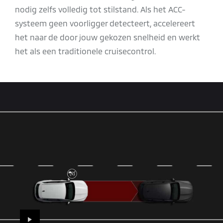
nodig zelfs volledig tot stilstand. Als het ACC-
systeem geen voorligger detecteert, accelereert
het naar de door jouw gekozen snelheid en werkt
het als een traditionele cruisecontrol.