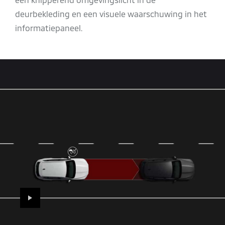
deurbekleding en een visuele waarschuwing in het
informatiepaneel.
PLAY