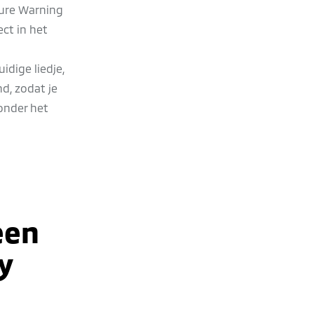
ture Warning
ct in het
dige liedje,
d, zodat je
onder het
een
y