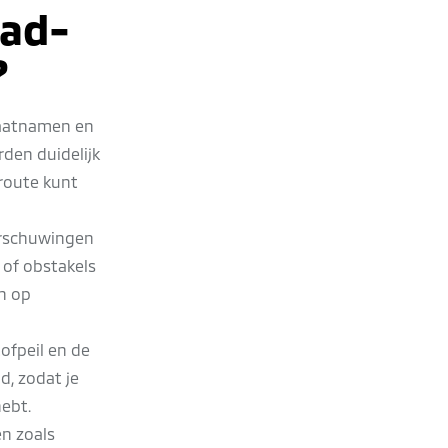
ead-
?
raatnamen en
den duidelijk
 route kunt
arschuwingen
 of obstakels
en op
ofpeil en de
, zodat je
hebt.
n zoals