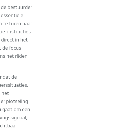
 de bestuurder
 essentiële
n te turen naar
ie-instructies
direct in het
t de focus
ns het rijden
omdat de
erssituaties.
 het
 er plotseling
nu gaat om een
ingssignaal,
ichtbaar