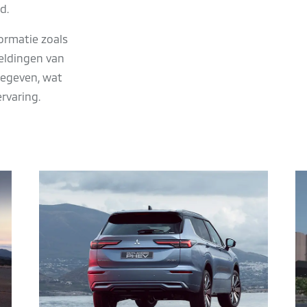
d.
ormatie zoals
eldingen van
gegeven, wat
ervaring.