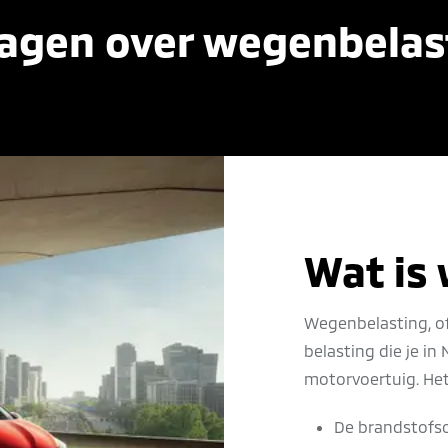
ragen over wegenbelas
Wat is
Wegenbelasting, off
belasting die je in
motorvoertuig. Het
De brandstofso