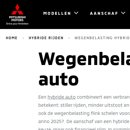
MODELLEN
AANSCHAF
HOME
HYBRIDE RIJDEN
WEGENBELASTING HYBRID
Wegenbela
auto
Een
hybride auto
combineert een verbran
betekent: stiller rijden, minder uitstoot 
ook de wegenbelasting flink schelen vooral
anno 2025? De aanschaf van een hybride 
keuze, maar ook financieel slim. In sommig