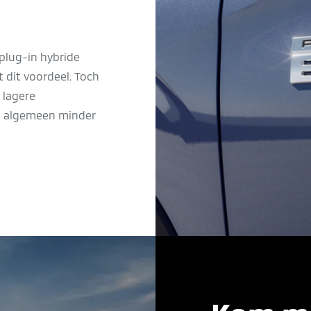
 plug-in hybride
t dit voordeel. Toch
j lagere
et algemeen minder