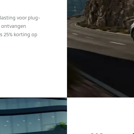
lasting voor plug-
ng ontvangen
s 25% korting op