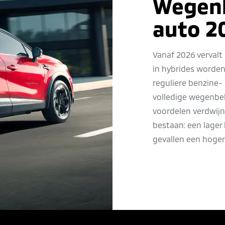
Wegenb
auto 2
Vanaf 2026 vervalt
in hybrides worden
reguliere benzine- 
volledige wegenbel
voordelen verdwijn
bestaan: een lager 
gevallen een hoger