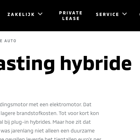
PRIVATE
ZAKELIJK
SERVICE
LEASE
E AUTO
sting hybride
dingsmotor met een elektromotor. Dat
en lagere brandstofkosten. Tot voor kort kon
 bij plug-in hybrides. Maar hoe zit dat
was jarenlang niet alleen een duurzame
e gevallen leverde het tientallen euro’s per