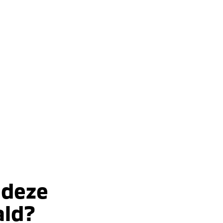
 deze
ald?