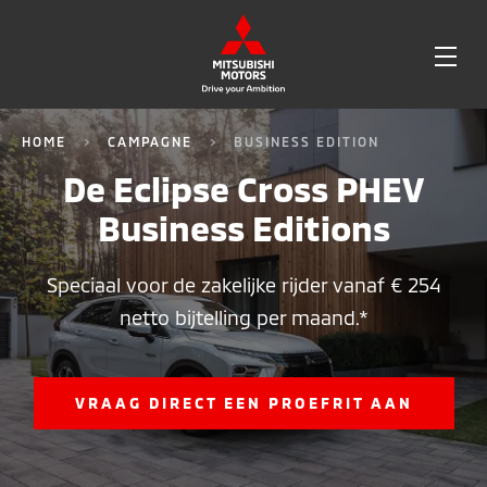
OPE
ME
HOME
CAMPAGNE
BUSINESS EDITION
De Eclipse Cross PHEV
Business Editions
Speciaal voor de zakelijke rijder vanaf € 254
netto bijtelling per maand.*
VRAAG DIRECT EEN PROEFRIT AAN