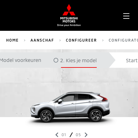
OPE
ME
HOME
AANSCHAF
CONFIGUREER
CONFIGURAT
Model voorkeuren
Kies je model
Start
01
05